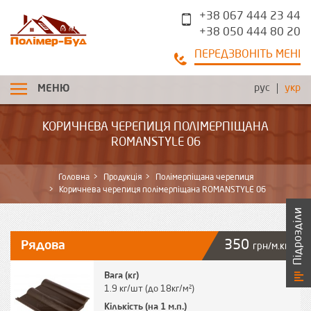
+38 067 444 23 44
+38 050 444 80 20
ПЕРЕДЗВОНІТЬ МЕНІ
рус
укр
МЕНЮ
КОРИЧНЕВА ЧЕРЕПИЦЯ ПОЛІМЕРПІЩАНА
ROMANSTYLE 06
Головна
Продукція
Полімерпіщана черепиця
Коричнева черепиця полімерпіщана ROMANSTYLE 06
Підрозділи
350
Рядова
грн/м.кв
Вага (кг)
1.9 кг/шт (до 18кг/м²)
Кількість (на 1 м.п.)