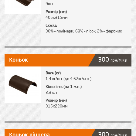
9шт.
Розмір (мм)
405х315мм
Склад
30% – полімери; 68% – пісок; 2% – фарбник
300
Коньок
грн/м.кв
Вага (кг)
1.4 кг/шт (до 4.62кг/м.п.)
Кількість (на 1 м.п.)
3.3 шт.
Розмір (мм)
315х220мм
300
Коньок кінцева
грн/м.кв