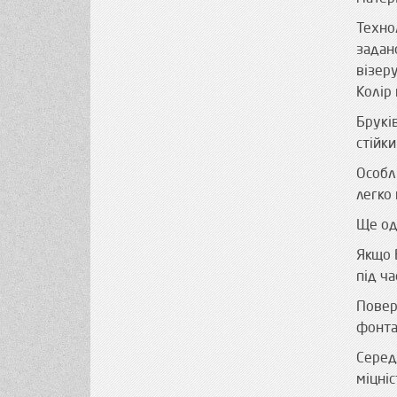
Техно
задан
візеру
Колір 
Брукі
стійк
Особл
легко 
Ще од
Якщо 
під ча
Повер
фонта
Серед
міцніс