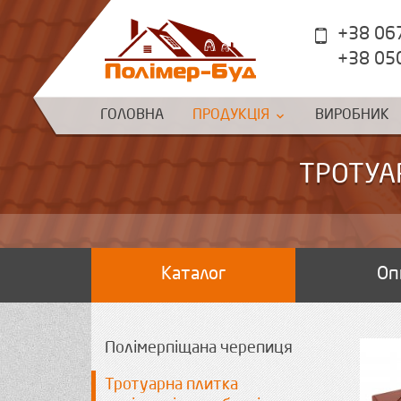
+38 06
+38 05
ГОЛОВНА
ПРОДУКЦІЯ
ВИРОБНИК
ТРОТУА
Каталог
Оп
Полімерпіщана черепиця
Тротуарна плитка