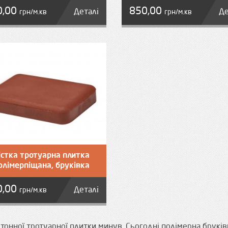
0,00
850,00
Деталі
Де
грн/м.кв
грн/м.кв
істка тротуарна плитка
олімерпіщана, бруківка
0,00
Деталі
грн/м.кв
етонної тротуарної плитки минув. Сьогодні полімерна бруків