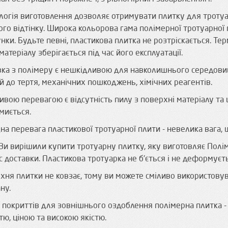
логія виготовлення дозволяє отримувати плитку для троту
ого відтінку. Широка кольорова гама полімерної тротуарної
нки. Будьте певні, пластикова плитка не розтріскається. Тер
матеріалу зберігається під час його експлуатації.
вка з полімеру є нешкідливою для навколишнього середови
ий до тертя, механічних пошкоджень, хімічних реагентів.
ивою перевагою є відсутність пилу з поверхні матеріалу та
миється.
на перевага пластикової тротуарної плити - невелика вага,
Ви вирішили купити тротуарну плитку, яку виготовляє Полім
с доставки. Пластикова тротуарка не б'ється і не деформуєт
хня плитки не ковзає, тому ви можете сміливо використовува
ну.
 покриттів для зовнішнього оздоблення полімерна плитка - 
тю, ціною та високою якістю.