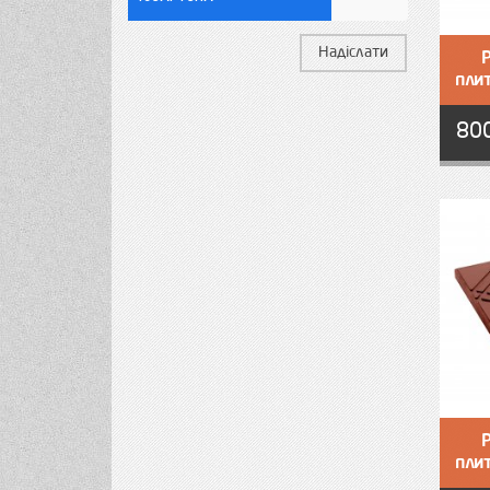
Надіслати
пли
80
пли