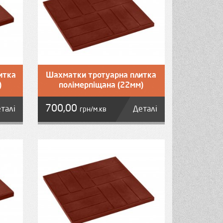
итка
Шахматки тротуарна плитка
)
полімерпіщана (22мм)
700,00
талі
Деталі
грн/м.кв