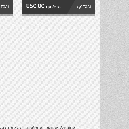
850,00
талі
Деталі
грн/м.кв
ка стрімко завойовує ринок України.