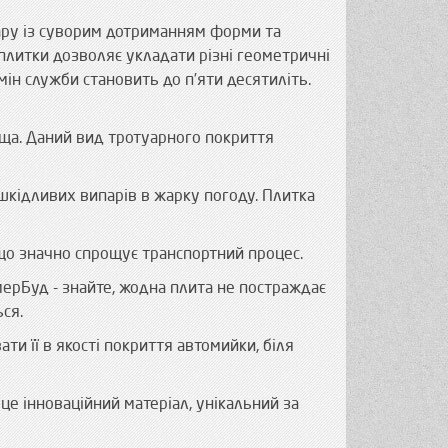
ару із суворим дотриманням форми та
 плитки дозволяє укладати різні геометричні
мін служби становить до п’яти десятиліть.
ща. Даний вид тротуарного покриття
 шкідливих випарів в жарку погоду. Плитка
 що значно спрощує транспортний процес.
ерБуд - знайте, жодна плита не постраждає
ься.
ти її в якості покриття автомийки, біля
це інноваційний матеріал, унікальний за