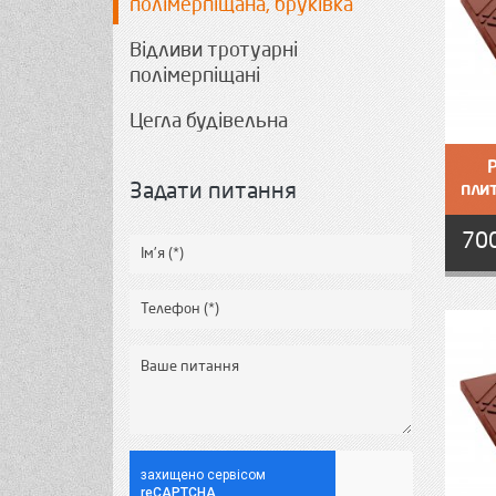
полімерпіщана, бруківка
Відливи тротуарні
полімерпіщані
Цегла будівельна
Задати питання
пли
70