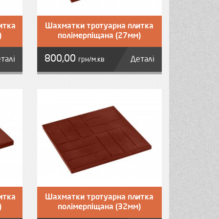
итка
Шахматки тротуарна плитка
)
полімерпіщана (27мм)
800,00
талі
Деталі
грн/м.кв
итка
Шахматки тротуарна плитка
)
полімерпіщана (32мм)