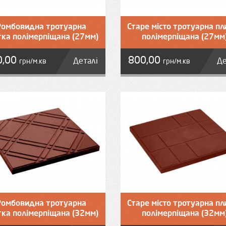
Ромбовидна тротуарна
Старе місто тротуарна пл
тка полімерпіщана (27мм)
полімерпіщана (27мм
0,00
800,00
Деталі
Де
грн/м.кв
грн/м.кв
Ромбовидна тротуарна
Старе місто тротуарна пл
тка полімерпіщана (32мм)
полімерпіщана (32мм