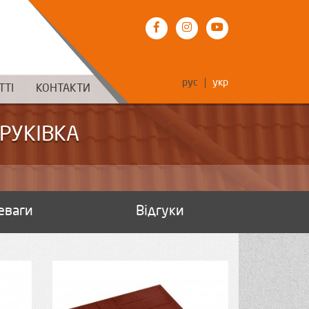
рус
укр
ТТІ
КОНТАКТИ
РУКІВКА
еваги
Відгуки