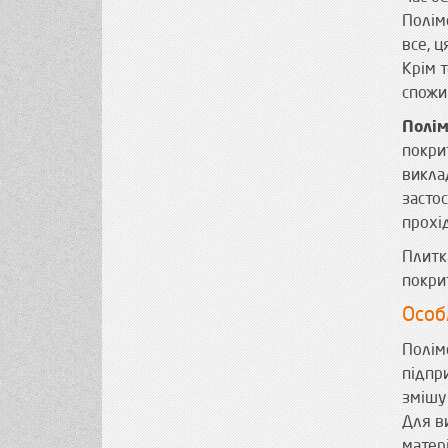
Полім
все, 
Крім т
спожив
Полім
покрит
викла
засто
прохі
Плитк
покри
Особ
Полім
підпр
змішу
Для в
матер