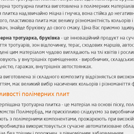
ерна тротуарна плитка виготовлена з полімерних матеріалів
ця плитка надзвичайно міцна і гнучка, вона стійка до негат
ого, пластикова плита має велику різноманітність кольорів 
ач, знайде бруківку до свого смаку. Ціна Вас приємно здиву
ерна тротуарка, бруківка
- це інноваційний продукт на су
тя тротуарів, зон відпочинку, терас, сходових маршів, авто
дені цим матеріалом чудово виглядають на тлі квітів і росл
совують у внутрішніх приміщеннях - виробничих, складських
дністю, гаражах, внутрішніх автостоянках.
а виготовлена ​​зі складного композиту відрізняється висок
ттям, має великий вибір насичених кольорів і різноманіття 
ливості полімерних плит
ерпіщана тротуарна плитка - це матеріал на основі піску, п
иємстві ПолімерБуд, ми прискіпливо слідкуємо за виробнич
ють з полімерними компонентами, прожарюють при високій т
иробництва використовується сучасне автоматизоване обла
іал без тріщин і порожнеч, з рівномірним забарвленням.