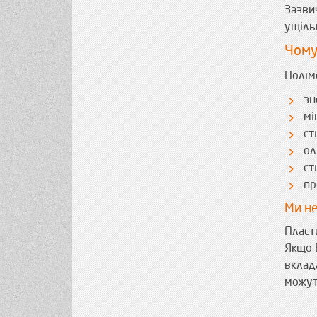
Зазвич
ущіль
Чому
Полім
зн
мі
ст
ол
ст
пр
Ми не
Пласт
Якщо 
вклад
можут