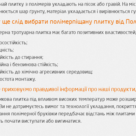
ай плитку з полімерів укладають на пісок або гравій. На міс
нюється шар ґрунту, матеріал укладається і вирівнюється 
 ще слід вибрати полімерпіщану плитку від По
ерна тротуарна плитка має багато позитивних властивостей,
осостійкість;
цність;
ійкість до стирання;
ійна і бензинова стійкість;
ійкість до хімічно агресивних середовищ;
остота монтажу.
 приховуємо правдивої інформації про наші продукти,
икова плитка під впливом високих температур може розширю
Ви не дотримуєтесь вимог та технології укладання, покрит
ання полімерної бруківки передбачає відстань між плитами
ь почати виступати або вигинатися.