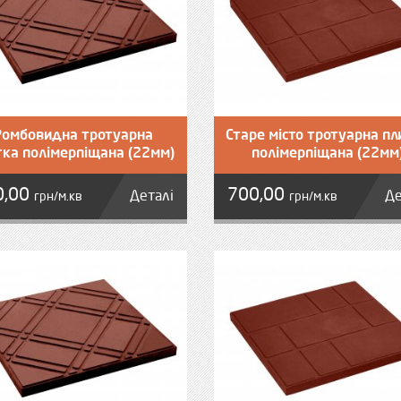
Ромбовидна тротуарна
Старе місто тротуарна пл
тка полімерпіщана (22мм)
полімерпіщана (22мм
0,00
700,00
Деталі
Де
грн/м.кв
грн/м.кв