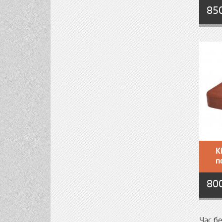
85
К
п
80
Час б