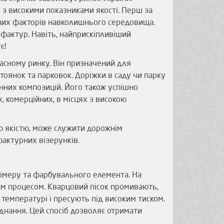
 з високими показниками якості. Перш за
ивних факторів навколишнього середовища.
і фактур. Навіть, найприскіпливіший
є!
часному ринку. Він призначений для
стоянок та парковок. Доріжки в саду чи парку
инних композицій. Його також успішно
, комерційних, в місцях з високою
ою якістю, може служити дорожнім
фактурних візерунків.
олімеру та фарбувального елемента. На
им процесом. Кварцовий пісок промивають,
емпературі і пресують під високим тиском.
днання. Цей спосіб дозволяє отримати