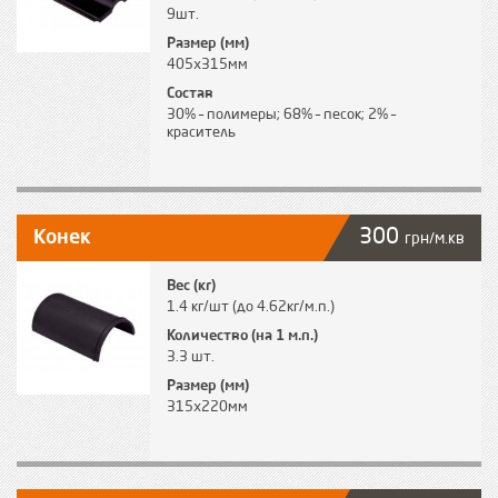
9шт.
Размер (мм)
405х315мм
Состав
30% – полимеры; 68% – песок; 2% –
краситель
300
Конек
грн/м.кв
Вес (кг)
1.4 кг/шт (до 4.62кг/м.п.)
Количество (на 1 м.п.)
3.3 шт.
Размер (мм)
315х220мм