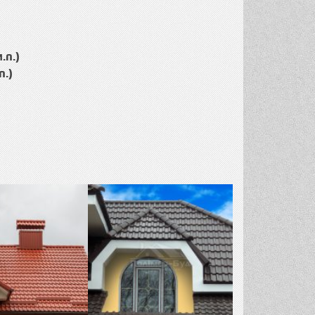
.п.)
п.)