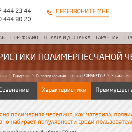
7 444 23 44
ПЕРЕЗВОНИТЕ МНЕ
0 444 80 20
ЛЬ
ПОРТФОЛИО
ОПЛАТА И ДОСТАВКА
ГАРАНТИЯ
СТ
РИСТИКИ ПОЛИМЕРПЕСЧАНОЙ 
вная
Продукция
Полимерпесчаная черепица ROMANSTYLE
Характерист
Сравнение
Характеристики
Преимущест
ано полимерная черепица, как материал, появи
вно набирает популярности среди пользовател