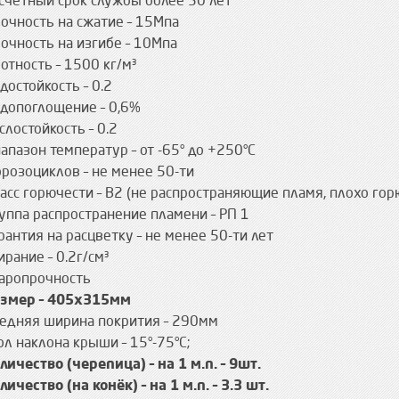
счетный срок службы более 50 лет
очность на сжатие – 15Мпа
очность на изгибе – 10Мпа
отность – 1500 кг/м³
достойкость – 0.2
допоглощение – 0,6%
слостойкость – 0.2
апазон температур – от -65° до +250°С
розоциклов – не менее 50-ти
асс горючести – В2 (не распространяющие пламя, плохо гор
уппа распространение пламени – РП 1
рантия на расцветку – не менее 50-ти лет
ирание – 0.2г/см³
аропрочность
змер – 405х315мм
едняя ширина покрития – 290мм
ол наклона крыши – 15°-75°С;
личество (черепица) – на 1 м.п. – 9шт.
личество (на конёк) – на 1 м.п. – 3.3 шт.