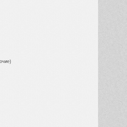
ючие)