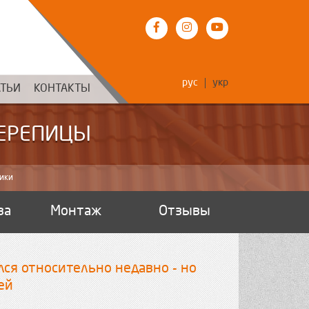
рус
укр
АТЬИ
КОНТАКТЫ
ЧЕРЕПИЦЫ
ики
ва
Монтаж
Отзывы
лся относительно недавно - но
ей