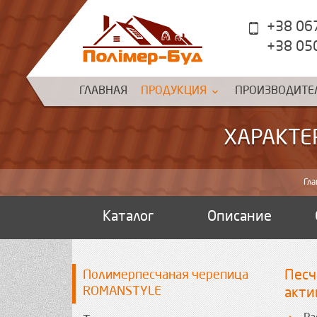
+38 06
+38 05
ГЛАВНАЯ
ПРОДУКЦИЯ
ПРОИЗВОДИТЕ
ХАРАКТЕ
Гла
Каталог
Описание
Полимерпесчаная черепица
Песч
ROMANSTYLE
акти