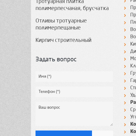
Ра
Тротуарная плитка
Пр
полимерпесчаная, брусчатка
Пр
Отливы тротуарные
Пл
полимерпещаные
Во
Во
Кирпич строительный
Ки
Ди
Мо
Задать вопрос
Кл
Гр
Га
Ст
Уд
Ра
Ср
Уг
Ко
Ко