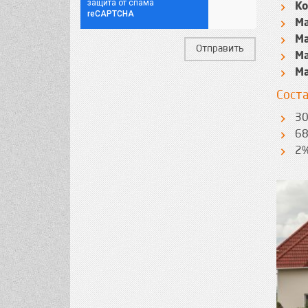
Ко
Ма
Ма
Отправить
Ма
Ма
Сост
30
68
2%